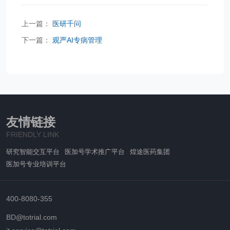
上一篇：
医研千问
下一篇：
观严AI专病管理
友情链接
FRIENDLY LINK
研究智能交互平台
医加号学术推广平台
煌途医药集团
医加号专业培训平台
400-8080-355
BD@totrial.com