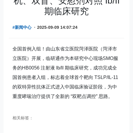
机、双盲、安慰剂对照 Ib/II
期临床研究
#新闻中心
·
2025-09-09 14:07:24
全国首例入组！由山东省立医院菏泽医院（菏泽市
立医院）开展，临研通作为本研究中心现场SMO服
务的HB0056 注射液 Ib/II 期临床研究，成功完成全
国首例患者入组，标志着全球首个靶向 TSLP/IL-11
的双特异性抗体正式进入中国临床验证阶段，为中
重度哮喘治疗提供了全新的 “双靶点调控” 思路。
相关标签：