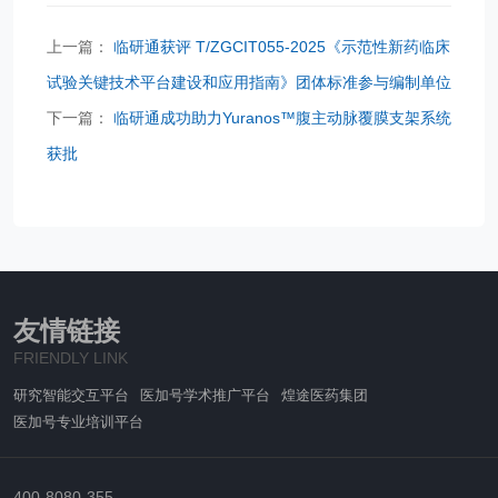
上一篇：
临研通获评 T/ZGCIT055-2025《示范性新药临床
试验关键技术平台建设和应用指南》团体标准参与编制单位
下一篇：
临研通成功助力Yuranos™腹主动脉覆膜支架系统
获批
友情链接
FRIENDLY LINK
研究智能交互平台
医加号学术推广平台
煌途医药集团
医加号专业培训平台
400-8080-355